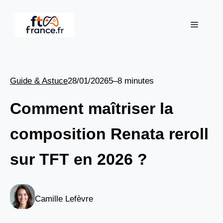
Aller
au
Menu
contenu
Guide & Astuce
28/01/2026
5–8 minutes
Comment maîtriser la
composition Renata reroll
sur TFT en 2026 ?
Camille Lefèvre