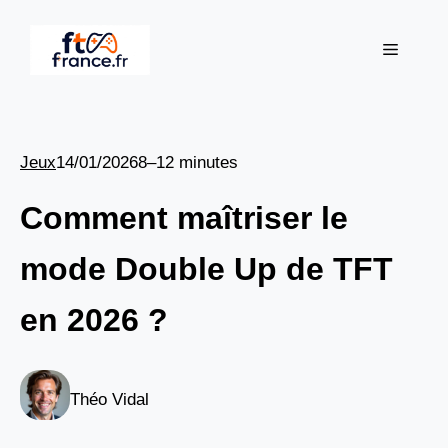
Aller
au
Menu
contenu
Jeux
14/01/2026
8–12 minutes
Comment maîtriser le
mode Double Up de TFT
en 2026 ?
Théo Vidal