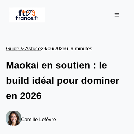
Aller
au
Menu
contenu
Guide & Astuce
29/06/2026
6–9 minutes
Maokai en soutien : le
build idéal pour dominer
en 2026
Camille Lefèvre