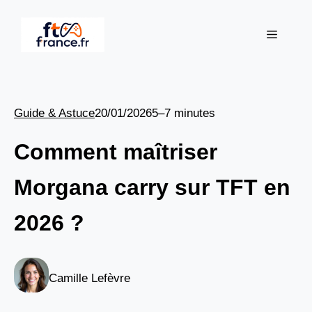
Aller
au
Menu
contenu
Guide & Astuce
20/01/2026
5–7 minutes
Comment maîtriser
Morgana carry sur TFT en
2026 ?
Camille Lefèvre