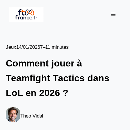
Aller
au
Menu
contenu
Jeux
14/01/2026
7–11 minutes
Comment jouer à
Teamfight Tactics dans
LoL en 2026 ?
Théo Vidal