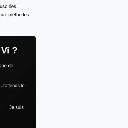
musclées.
re aux méthodes
 Vi ?
ogne de
J’attends le
Je suis