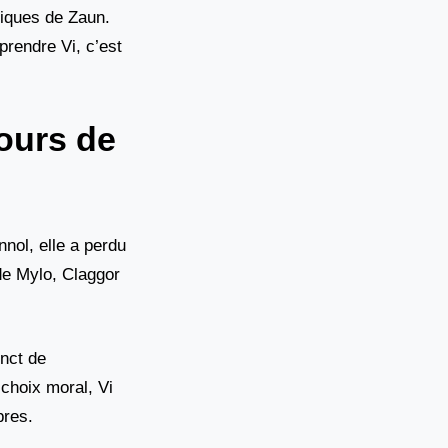
xiques de Zaun.
prendre Vi, c’est
cours de
nnol, elle a perdu
de Mylo, Claggor
inct de
 choix moral, Vi
bres.