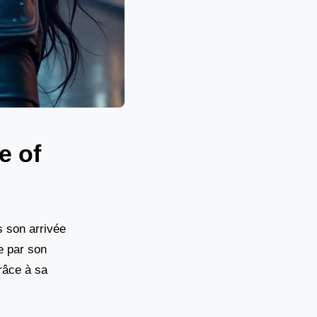
e of
s son arrivée
e par son
grâce à sa