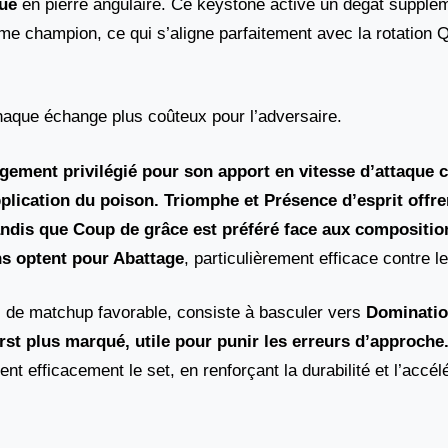
que
en pierre angulaire. Ce keystone active un dégât supplé
ême champion, ce qui s’aligne parfaitement avec la rotation 
 chaque échange plus coûteux pour l’adversaire.
rgement privilégié pour son apport en vitesse d’attaque 
application du poison. Triomphe et Présence d’esprit
offre
andis que
Coup de grâce
est préféré face aux compositio
ns optent pour
Abattage
, particulièrement efficace contre l
as de matchup favorable, consiste à basculer vers
Dominatio
st plus marqué, utile pour punir les erreurs d’approche
nt efficacement le set, en renforçant la durabilité et l’accél