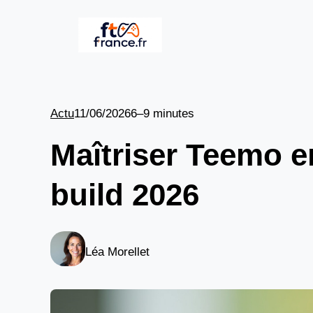
Aller
au
contenu
Actu
11/06/2026
6–9 minutes
Maîtriser Teemo en
build 2026
Léa Morellet