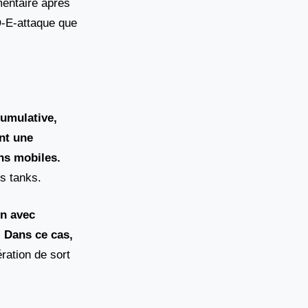
mentaire après
Q-E-attaque que
cumulative,
nt une
ns mobiles.
es tanks.
n avec
. Dans ce cas,
ération de sort