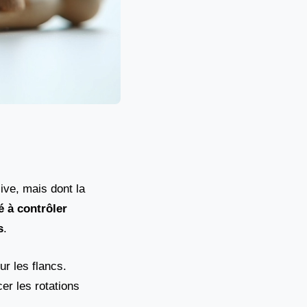
ive, mais dont la
té à contrôler
s
.
r les flancs.
er les rotations