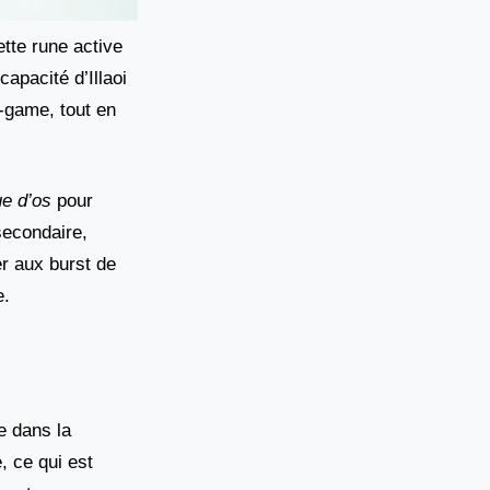
ette rune active
apacité d’Illaoi
d-game, tout en
e d’os
pour
secondaire,
r aux burst de
e.
e dans la
, ce qui est