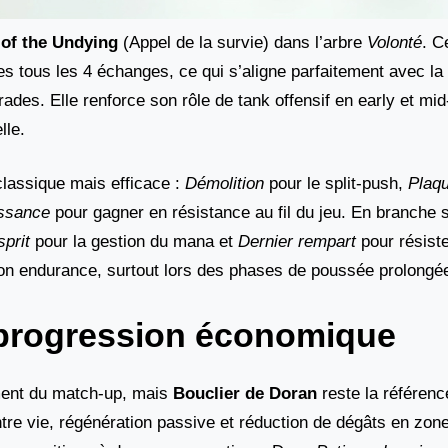
of the Undying
(Appel de la survie) dans l’arbre
Volonté
. C
s tous les 4 échanges, ce qui s’aligne parfaitement avec la c
rades. Elle renforce son rôle de tank offensif en early et mi
lle.
lassique mais efficace :
Démolition
pour le split-push,
Plaqu
issance
pour gagner en résistance au fil du jeu. En branche 
prit
pour la gestion du mana et
Dernier rempart
pour résiste
 endurance, surtout lors des phases de poussée prolongé
t progression économique
ement du match-up, mais
Bouclier de Doran
reste la référenc
entre vie, régénération passive et réduction de dégâts en zone