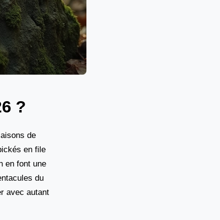
26 ?
saisons de
ickés en file
h en font une
entacules du
r avec autant