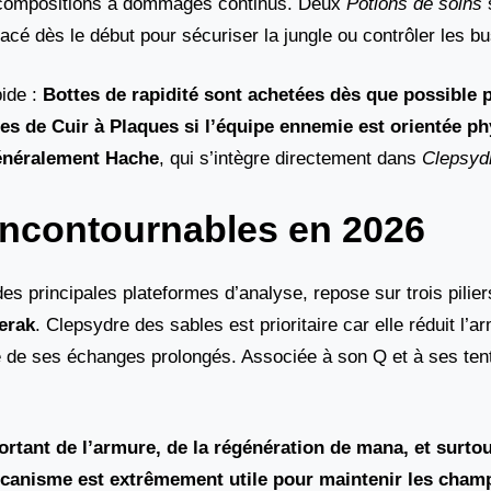
 compositions à dommages continus. Deux
Potions de soins
lacé dès le début pour sécuriser la jungle ou contrôler les b
pide :
Bottes de rapidité sont achetées dès que possible 
tes de Cuir à Plaques
si l’équipe ennemie est orientée ph
généralement
Hache
, qui s’intègre directement dans
Clepsyd
 incontournables en 2026
es principales plateformes d’analyse, repose sur trois pilier
terak
. Clepsydre des sables est prioritaire car elle réduit l’a
ité de ses échanges prolongés. Associée à son Q et à ses tent
ortant de l’armure, de la régénération de mana, et surto
écanisme est extrêmement utile pour maintenir les cham