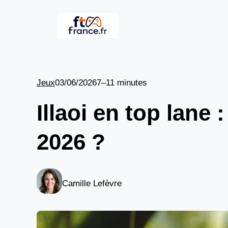
Aller
au
contenu
Jeux
03/06/2026
7–11 minutes
Illaoi en top lane 
2026 ?
Camille Lefèvre