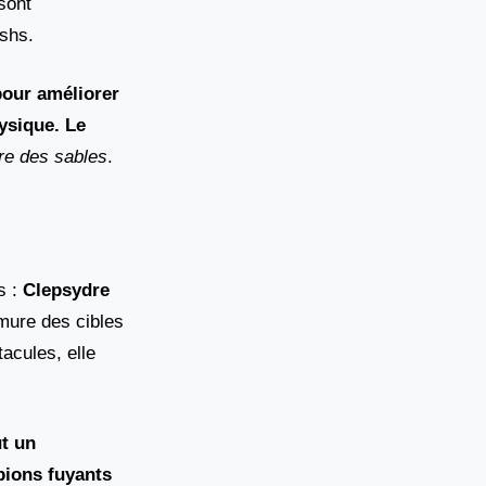
sont
ushs.
pour améliorer
ysique. Le
re des sables
.
s :
Clepsydre
rmure des cibles
acules, elle
ut un
pions fuyants