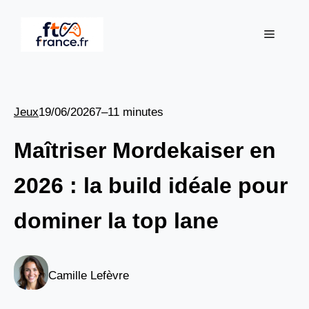
Aller
au
Menu
contenu
Jeux
19/06/2026
7–11 minutes
Maîtriser Mordekaiser en
2026 : la build idéale pour
dominer la top lane
Camille Lefèvre