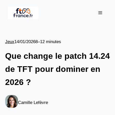
Aller
au
Menu
contenu
Jeux
14/01/2026
8–12 minutes
Que change le patch 14.24
de TFT pour dominer en
2026 ?
Camille Lefèvre