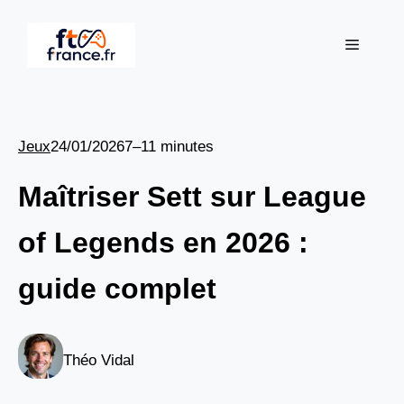
Aller
au
Menu
contenu
Jeux
24/01/2026
7–11 minutes
Maîtriser Sett sur League
of Legends en 2026 :
guide complet
Théo Vidal