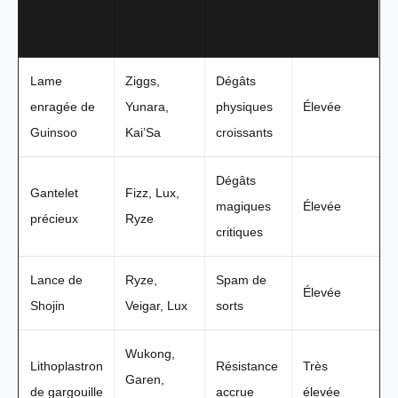
Meilleurs
Rôle
Objet
Pertinence
champions
principal
Lame
Ziggs,
Dégâts
enragée de
Yunara,
physiques
Élevée
Guinsoo
Kai’Sa
croissants
Dégâts
Gantelet
Fizz, Lux,
magiques
Élevée
précieux
Ryze
critiques
Lance de
Ryze,
Spam de
Élevée
Shojin
Veigar, Lux
sorts
Wukong,
Lithoplastron
Résistance
Très
Garen,
de gargouille
accrue
élevée