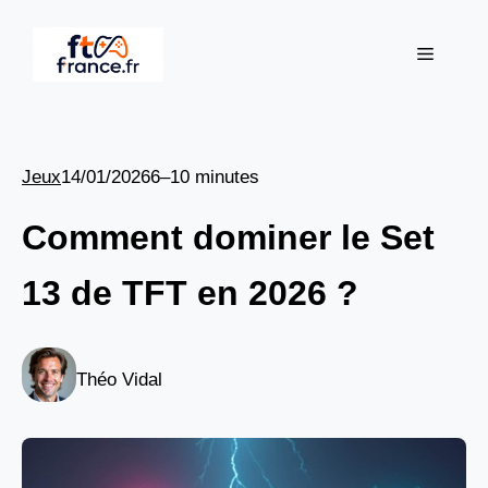
Aller
au
Menu
contenu
Jeux
14/01/2026
6–10 minutes
Comment dominer le Set
13 de TFT en 2026 ?
Théo Vidal