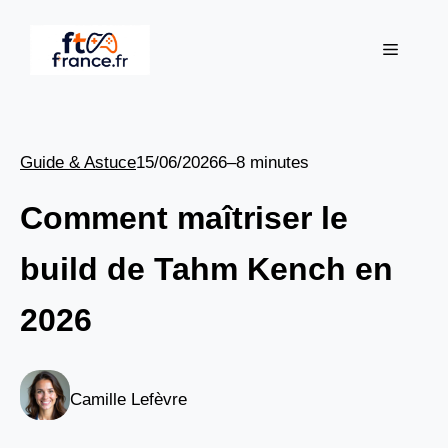
Aller
au
Menu
contenu
Guide & Astuce
15/06/2026
6–8 minutes
Comment maîtriser le
build de Tahm Kench en
2026
Camille Lefèvre