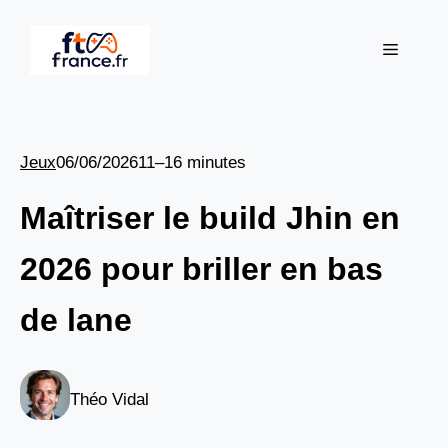
Aller
au
Menu
contenu
Jeux
06/06/2026
11–16 minutes
Maîtriser le build Jhin en
2026 pour briller en bas
de lane
Théo Vidal