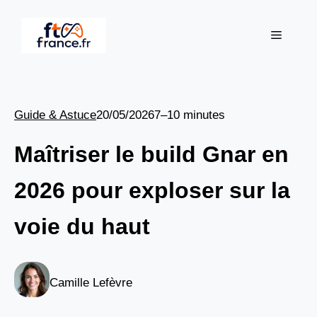
Aller
au
Menu
contenu
Guide & Astuce
20/05/2026
7–10 minutes
Maîtriser le build Gnar en
2026 pour exploser sur la
voie du haut
Camille Lefèvre